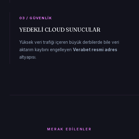
03 / GÜVENLIK
YEDEKLI CLOUD SUNUCULAR
Yüksek veri trafiği içeren büyük derbilerde bile veri
aktarım kaybını engelleyen
Verabet resmi adres
altyapısı.
MERAK EDILENLER