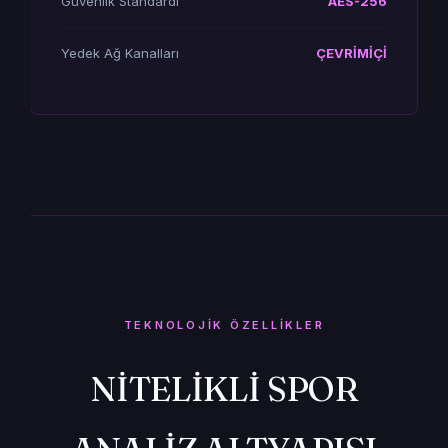
Güvenlik Standardı
AES-256
Yedek Ağ Kanalları
ÇEVRİMİÇİ
TEKNOLOJIK ÖZELLIKLER
NITELIKLI SPOR