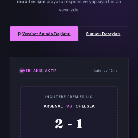
mobil erişim
arayüzü responsive yapısıyla her an
yanınızda.
Verabet Anında Bağlantı
Sunucu Detayları
VERI AKIŞI AKTIF
Latency: 12ms
İNGILTERE PREMIER LIG
ARSENAL
VS
CHELSEA
2 - 1