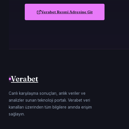
Verabet Resmi Adresine Git
Verabet
Canlı karşılaşma sonuçları, anlık veriler ve
analizler sunan teknoloji portalı. Verabet veri
kanalları üzerinden tüm bilgilere anında erişim
sağlayın.