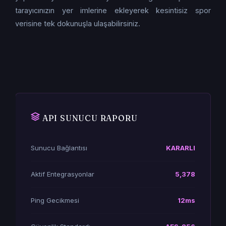
tarayıcınızın yer imlerine ekleyerek kesintisiz spor
verisine tek dokunuşla ulaşabilirsiniz.
API SUNUCU RAPORU
Sunucu Bağlantısı
KARARLI
Aktif Entegrasyonlar
5,378
Ping Gecikmesi
12ms