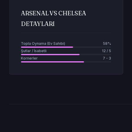
ARSENAL VS CHELSEA
DETAYLARI
Topla Oynama (Ev Sahibi)
58%
Şutlar / İsabetli
12 / 5
Kornerler
7 - 3