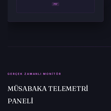
75'
GERÇEK ZAMANLI MONITÖR
MÜSABAKA TELEMETRI
PANELI