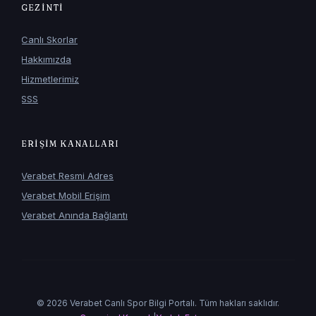
GEZINTI
Canlı Skorlar
Hakkımızda
Hizmetlerimiz
SSS
ERIŞIM KANALLARI
Verabet Resmi Adres
Verabet Mobil Erişim
Verabet Anında Bağlantı
© 2026 Verabet Canlı Spor Bilgi Portalı. Tüm hakları saklıdır.