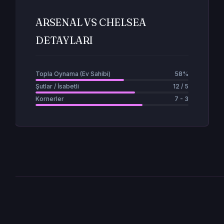
ARSENAL VS CHELSEA
DETAYLARI
Topla Oynama (Ev Sahibi)
58%
Şutlar / İsabetli
12 / 5
Kornerler
7 - 3