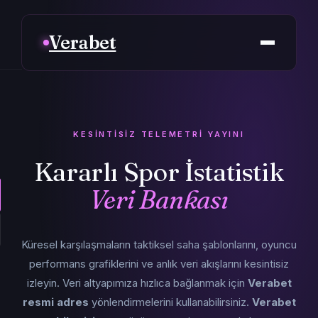
Verabet
KESINTISIZ TELEMETRI YAYINI
Kararlı Spor İstatistik
Veri Bankası
Küresel karşılaşmaların taktiksel saha şablonlarını, oyuncu
performans grafiklerini ve anlık veri akışlarını kesintisiz
izleyin. Veri altyapımıza hızlıca bağlanmak için
Verabet
resmi adres
yönlendirmelerini kullanabilirsiniz.
Verabet