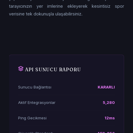
tarayıcınızın yer imlerine ekleyerek kesintisiz spor
verisine tek dokunuşla ulaşabilirsiniz.
API SUNUCU RAPORU
Sunucu Bağlantısı
KARARLI
Aktif Entegrasyonlar
5,280
Ping Gecikmesi
12ms