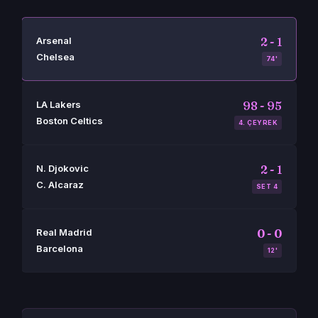
Arsenal
2 - 1
Chelsea
74'
LA Lakers
98 - 95
Boston Celtics
4. ÇEYREK
N. Djokovic
2 - 1
C. Alcaraz
SET 4
Real Madrid
0 - 0
Barcelona
12'