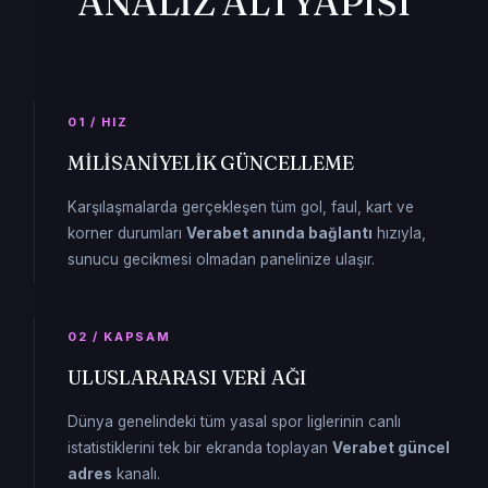
ANALIZ ALTYAPISI
01 / HIZ
MILISANIYELIK GÜNCELLEME
Karşılaşmalarda gerçekleşen tüm gol, faul, kart ve
korner durumları
Verabet anında bağlantı
hızıyla,
sunucu gecikmesi olmadan panelinize ulaşır.
02 / KAPSAM
ULUSLARARASI VERI AĞI
Dünya genelindeki tüm yasal spor liglerinin canlı
istatistiklerini tek bir ekranda toplayan
Verabet güncel
adres
kanalı.