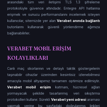
arasındaki tüm veri iletişimi TLS 1.3 şifreleme
protokolüyle güvence altındadır. Entegre API hatlarına
erişmek ve sunucu performanslarını incelemek isteyen
kullanıcılar, sitemizde yer alan
Verabet anında bağlantı
butonlarını kullanarak güvenli yönlendirme ağımıza
bağlanabilirler.
VERABET MOBIL ERIŞIM
KOLAYLIKLARI
Canlı maç skorlarının ve detaylı taktik göstergelerin
taşınabilir cihazlar üzerinden kesintisiz izlenebilmesi
amacıyla mobil altyapımız tamamen optimize edilmiştir.
Verabet mobil erişim
katmanı, hücresel ağları
yormayacak şekilde tasarlanmış veri sıkıştırma
protokolleri kullanır. Sürekli
Verabet yeni adresi
araması
yapmak yerine bu sayfadaki doğrulanmış linkleri