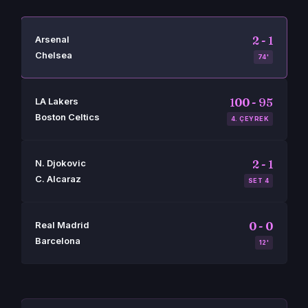
Arsenal
2 - 1
Chelsea
74'
LA Lakers
100 - 95
Boston Celtics
4. ÇEYREK
N. Djokovic
2 - 1
C. Alcaraz
SET 4
Real Madrid
0 - 0
Barcelona
12'