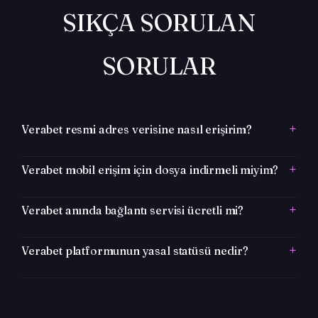
SIKÇA SORULAN
SORULAR
+
Verabet resmi adres verisine nasıl erişirim?
Verabet güncel veri tabanına ve canlı skor panellerine
+
Verabet mobil erişim için dosya indirmeli miyim?
kesintisiz erişmek için web sayfamızda bulunan
yönlendirmeleri kullanabilirsiniz. Tüm yönlendirmeler anlık
Hayır. Verabet mobil erişim altyapısı tamamen web
+
Verabet anında bağlantı servisi ücretli mi?
olarak doğrulanmaktadır.
tabanlıdır. Herhangi bir program veya dosya yüklemeden
mobil tarayıcınız üzerinden skorları anlık takip edebilirsiniz.
Verabet spor veri entegrasyonu ve skor takip servisleri
+
Verabet platformunun yasal statüsü nedir?
tamamen ücretsiz olup, herkesin kullanımına açıktır.
Verabet portalı, dünya genelindeki yasal spor
federasyonlarının resmi verilerini derleyen bağımsız bir
analitik kütüphanesidir.