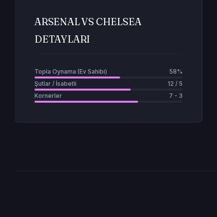
ARSENAL VS CHELSEA
DETAYLARI
Topla Oynama (Ev Sahibi)
58%
Şutlar / İsabetli
12 / 5
Kornerler
7 - 3