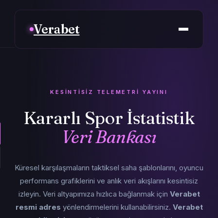
Verabet
KESINTISIZ TELEMETRI YAYINI
Kararlı Spor İstatistik
Veri Bankası
Küresel karşılaşmaların taktiksel saha şablonlarını, oyuncu
performans grafiklerini ve anlık veri akışlarını kesintisiz
izleyin. Veri altyapımıza hızlıca bağlanmak için
Verabet
resmi adres
yönlendirmelerini kullanabilirsiniz.
Verabet