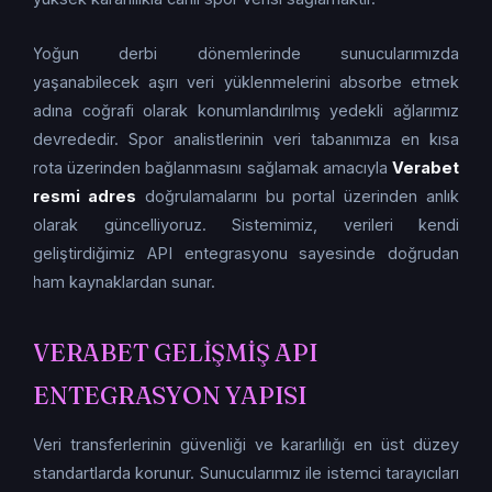
Yoğun derbi dönemlerinde sunucularımızda
yaşanabilecek aşırı veri yüklenmelerini absorbe etmek
adına coğrafi olarak konumlandırılmış yedekli ağlarımız
devrededir. Spor analistlerinin veri tabanımıza en kısa
rota üzerinden bağlanmasını sağlamak amacıyla
Verabet
resmi adres
doğrulamalarını bu portal üzerinden anlık
olarak güncelliyoruz. Sistemimiz, verileri kendi
geliştirdiğimiz API entegrasyonu sayesinde doğrudan
ham kaynaklardan sunar.
VERABET GELIŞMIŞ API
ENTEGRASYON YAPISI
Veri transferlerinin güvenliği ve kararlılığı en üst düzey
standartlarda korunur. Sunucularımız ile istemci tarayıcıları