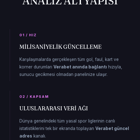
ANALIZ ALTYAPISI
01 / HIZ
MILISANIYELIK GÜNCELLEME
Karşılaşmalarda gerçekleşen tüm gol, faul, kart ve
korner durumları
Verabet anında bağlantı
hızıyla,
sunucu gecikmesi olmadan panelinize ulaşır.
02 / KAPSAM
ULUSLARARASI VERI AĞI
Dünya genelindeki tüm yasal spor liglerinin canlı
istatistiklerini tek bir ekranda toplayan
Verabet güncel
adres
kanalı.