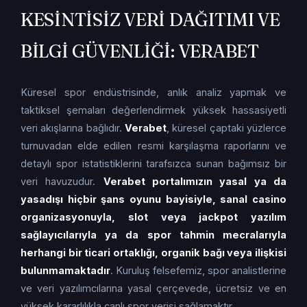
KESINTISIZ VERI DAĞITIMI VE
BILGI GÜVENLIĞI: VERABET
Küresel spor endüstrisinde, anlık analiz yapmak ve
taktiksel şemaları değerlendirmek yüksek hassasiyetli
veri akışlarına bağlıdır.
Verabet
, küresel çaptaki yüzlerce
turnuvadan elde edilen resmi karşılaşma raporlarını ve
detaylı spor istatistiklerini tarafsızca sunan bağımsız bir
veri havuzudur.
Verabet portalımızın yasal ya da
yasadışı hiçbir şans oyunu bayisiyle, sanal casino
organizasyonuyla, slot veya jackpot yazılım
sağlayıcılarıyla ya da spor tahmin mecralarıyla
herhangi bir ticari ortaklığı, organik bağı veya ilişkisi
bulunmamaktadır
. Kuruluş felsefemiz, spor analistlerine
ve veri yazılımcılarına yasal çerçevede, ücretsiz ve en
yüksek kararlılıkla canlı spor verisi sağlamaktır.