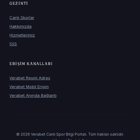
GEZINTI
Canlı Skorlar
Hakkımızda
Hizmetlerimiz
SSS
ERIŞIM KANALLARI
Verabet Resmi Adres
Verabet Mobil Erişim
Verabet Anında Bağlantı
© 2026 Verabet Canlı Spor Bilgi Portalı. Tüm hakları saklıdır.