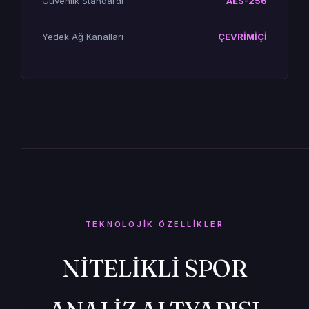
Güvenlik Standardı
AES-256
Yedek Ağ Kanalları
ÇEVRİMİÇİ
TEKNOLOJIK ÖZELLIKLER
NITELIKLI SPOR