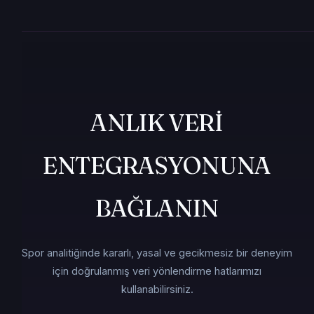
ANLIK VERI
ENTEGRASYONUNA
BAĞLANIN
Spor analitiğinde kararlı, yasal ve gecikmesiz bir deneyim
için doğrulanmış veri yönlendirme hatlarımızı
kullanabilirsiniz.