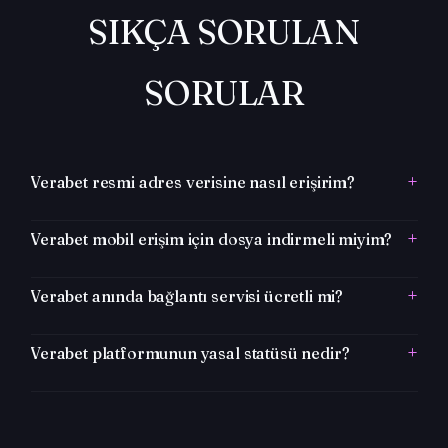
SIKÇA SORULAN
SORULAR
+
Verabet resmi adres verisine nasıl erişirim?
Verabet güncel veri tabanına ve canlı skor panellerine
+
Verabet mobil erişim için dosya indirmeli miyim?
kesintisiz erişmek için web sayfamızda bulunan
yönlendirmeleri kullanabilirsiniz. Tüm yönlendirmeler anlık
Hayır. Verabet mobil erişim altyapısı tamamen web
+
Verabet anında bağlantı servisi ücretli mi?
olarak doğrulanmaktadır.
tabanlıdır. Herhangi bir program veya dosya yüklemeden
mobil tarayıcınız üzerinden skorları anlık takip edebilirsiniz.
Verabet spor veri entegrasyonu ve skor takip servisleri
+
Verabet platformunun yasal statüsü nedir?
tamamen ücretsiz olup, herkesin kullanımına açıktır.
Verabet portalı, dünya genelindeki yasal spor
federasyonlarının resmi verilerini derleyen bağımsız bir
analitik kütüphanesidir.