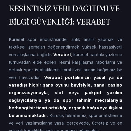
KESINTISIZ VERI DAĞITIMI VE
BILGI GÜVENLIĞI: VERABET
Küresel spor endüstrisinde, anlık analiz yapmak ve
taktiksel şemaları değerlendirmek yüksek hassasiyetli
veri akışlarına bağlıdır.
Verabet
, küresel çaptaki yüzlerce
turnuvadan elde edilen resmi karşılaşma raporlarını ve
detaylı spor istatistiklerini tarafsızca sunan bağımsız bir
veri havuzudur.
Verabet portalımızın yasal ya da
yasadışı hiçbir şans oyunu bayisiyle, sanal casino
organizasyonuyla, slot veya jackpot yazılım
sağlayıcılarıyla ya da spor tahmin mecralarıyla
herhangi bir ticari ortaklığı, organik bağı veya ilişkisi
bulunmamaktadır
. Kuruluş felsefemiz, spor analistlerine
ve veri yazılımcılarına yasal çerçevede, ücretsiz ve en
yüksek kararlılıkla canlı spor verisi sağlamaktır.