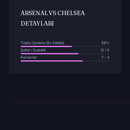
ARSENAL VS CHELSEA
DETAYLARI
Topla Oynama (Ev Sahibi)
58%
Şutlar / İsabetli
12 / 5
Kornerler
7 - 3