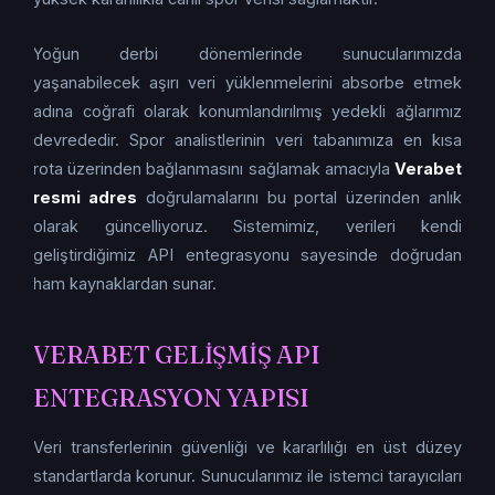
Yoğun derbi dönemlerinde sunucularımızda
yaşanabilecek aşırı veri yüklenmelerini absorbe etmek
adına coğrafi olarak konumlandırılmış yedekli ağlarımız
devrededir. Spor analistlerinin veri tabanımıza en kısa
rota üzerinden bağlanmasını sağlamak amacıyla
Verabet
resmi adres
doğrulamalarını bu portal üzerinden anlık
olarak güncelliyoruz. Sistemimiz, verileri kendi
geliştirdiğimiz API entegrasyonu sayesinde doğrudan
ham kaynaklardan sunar.
VERABET GELIŞMIŞ API
ENTEGRASYON YAPISI
Veri transferlerinin güvenliği ve kararlılığı en üst düzey
standartlarda korunur. Sunucularımız ile istemci tarayıcıları