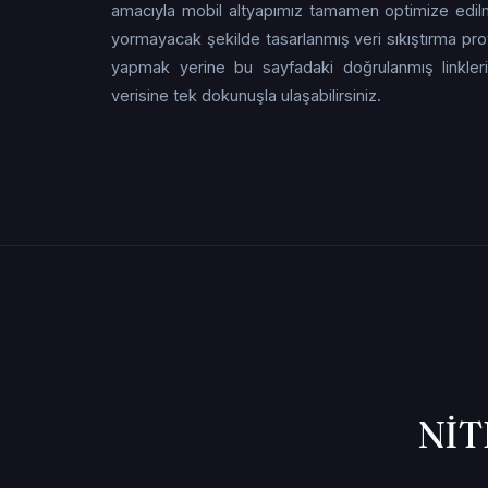
amacıyla mobil altyapımız tamamen optimize edilm
yormayacak şekilde tasarlanmış veri sıkıştırma proto
yapmak yerine bu sayfadaki doğrulanmış linkleri 
verisine tek dokunuşla ulaşabilirsiniz.
NIT