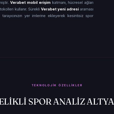
iştir.
Verabet mobil erişim
katmanı, hücresel ağları
kolleri kullanır. Sürekli
Verabet yeni adresi
araması
tarayıcınızın yer imlerine ekleyerek kesintisiz spor
TEKNOLOJIK ÖZELLIKLER
ELIKLI SPOR ANALIZ ALTYA