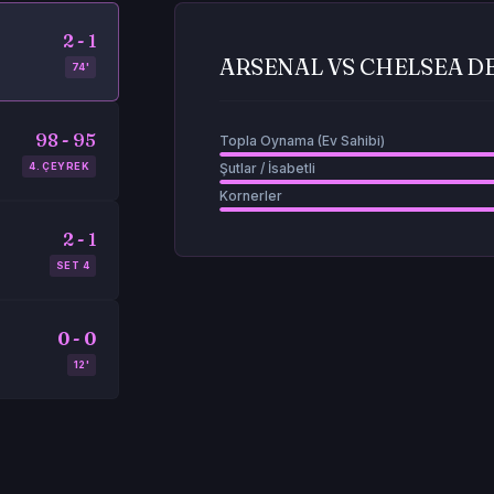
2 - 1
ARSENAL VS CHELSEA D
74'
98 - 95
Topla Oynama (Ev Sahibi)
4. ÇEYREK
Şutlar / İsabetli
Kornerler
2 - 1
SET 4
0 - 0
12'