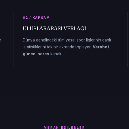
02 / KAPSAM
ULUSLARARASI VERI AĞI
e
Dünya genelindeki tüm yasal spor liglerinin canlı
istatistiklerini tek bir ekranda toplayan
Verabet
güncel adres
kanalı.
MERAK EDILENLER