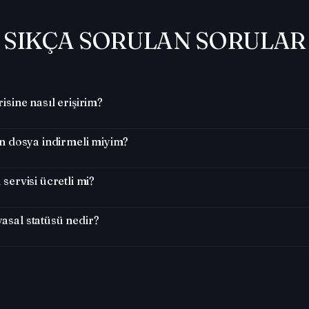
SIKÇA SORULAN SORULAR
isine nasıl erişirim?
na ve canlı skor panellerine kesintisiz erişmek için web sayfamızda
in dosya indirmeli miyim?
endirmeler anlık olarak doğrulanmaktadır.
im altyapısı tamamen web tabanlıdır. Herhangi bir program veya dosy
servisi ücretli mi?
ı anlık takip edebilirsiniz.
onu ve skor takip servisleri tamamen ücretsiz olup, herkesin kullanım
asal statüsü nedir?
lindeki yasal spor federasyonlarının resmi verilerini derleyen bağıms