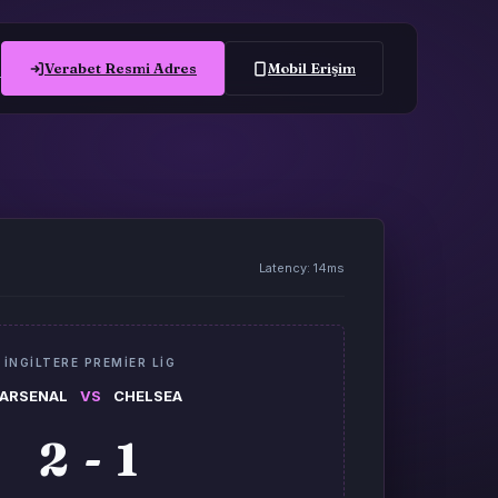
Verabet Resmi Adres
Mobil Erişim
S
Latency: 14ms
İNGILTERE PREMIER LIG
ARSENAL
VS
CHELSEA
2 - 1