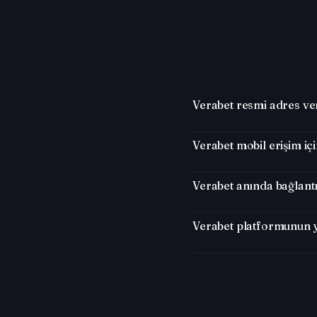
Verabet resmi adres ver
Verabet güncel veri tabanı
Verabet mobil erişim iç
kullanabilirsiniz. Tüm yönl
Hayır. Verabet mobil eriş
Verabet anında bağlantı 
tarayıcınız üzerinden skorlar
Verabet spor veri entegrasy
Verabet platformunun y
Verabet portalı, dünya gene
kütüphanesidir.