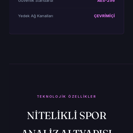
Güvenlik Standardı
AES-256
Yedek Ağ Kanalları
ÇEVRİMİÇİ
TEKNOLOJIK ÖZELLIKLER
NITELIKLI SPOR