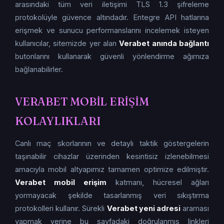
arasındaki tüm veri iletişimi TLS 1.3 şifreleme
protokolüyle güvence altındadır. Entegre API hatlarına
erişmek ve sunucu performanslarını incelemek isteyen
kullanıcılar, sitemizde yer alan
Verabet anında bağlantı
butonlarını kullanarak güvenli yönlendirme ağımıza
bağlanabilirler.
VERABET MOBIL ERIŞIM
KOLAYLIKLARI
Canlı maç skorlarının ve detaylı taktik göstergelerin
taşınabilir cihazlar üzerinden kesintisiz izlenebilmesi
amacıyla mobil altyapımız tamamen optimize edilmiştir.
Verabet mobil erişim
katmanı, hücresel ağları
yormayacak şekilde tasarlanmış veri sıkıştırma
protokolleri kullanır. Sürekli
Verabet yeni adresi
araması
yapmak yerine bu sayfadaki doğrulanmış linkleri