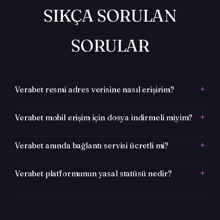
SIKÇA SORULAN
SORULAR
+
Verabet resmi adres verisine nasıl erişirim?
Verabet güncel veri tabanına ve canlı skor panellerine
+
Verabet mobil erişim için dosya indirmeli miyim?
kesintisiz erişmek için web sayfamızda bulunan
yönlendirmeleri kullanabilirsiniz. Tüm yönlendirmeler anlık
Hayır. Verabet mobil erişim altyapısı tamamen web
+
Verabet anında bağlantı servisi ücretli mi?
olarak doğrulanmaktadır.
tabanlıdır. Herhangi bir program veya dosya yüklemeden
mobil tarayıcınız üzerinden skorları anlık takip edebilirsiniz.
Verabet spor veri entegrasyonu ve skor takip servisleri
+
Verabet platformunun yasal statüsü nedir?
tamamen ücretsiz olup, herkesin kullanımına açıktır.
Verabet portalı, dünya genelindeki yasal spor
federasyonlarının resmi verilerini derleyen bağımsız bir
analitik kütüphanesidir.