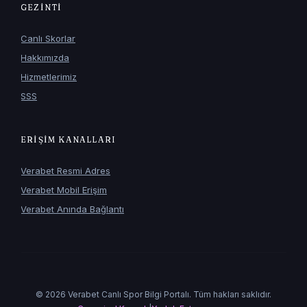
GEZINTI
Canlı Skorlar
Hakkımızda
Hizmetlerimiz
SSS
ERIŞIM KANALLARI
Verabet Resmi Adres
Verabet Mobil Erişim
Verabet Anında Bağlantı
© 2026 Verabet Canlı Spor Bilgi Portalı. Tüm hakları saklıdır.