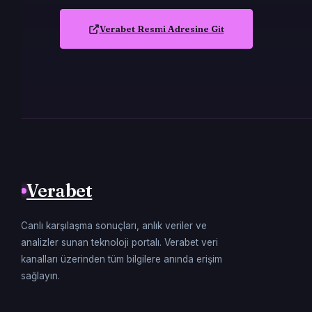
Verabet Resmi Adresine Git
Verabet
Canlı karşılaşma sonuçları, anlık veriler ve
analizler sunan teknoloji portalı. Verabet veri
kanalları üzerinden tüm bilgilere anında erişim
sağlayın.