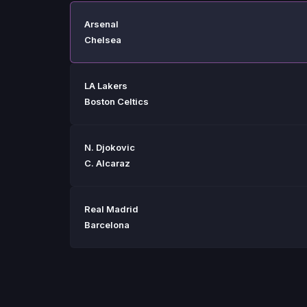
Arsenal
Chelsea
LA Lakers
Boston Celtics
N. Djokovic
C. Alcaraz
Real Madrid
Barcelona