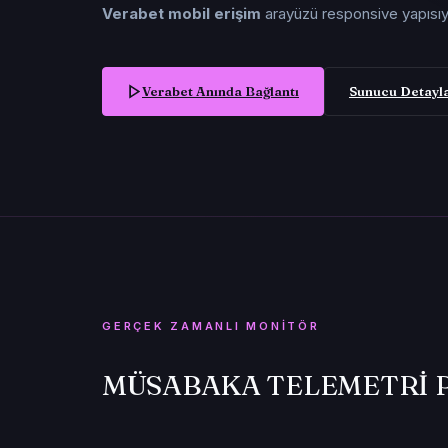
Verabet mobil erişim
arayüzü responsive yapısıyl
Verabet Anında Bağlantı
Sunucu Detayla
GERÇEK ZAMANLI MONITÖR
MÜSABAKA TELEMETRI 