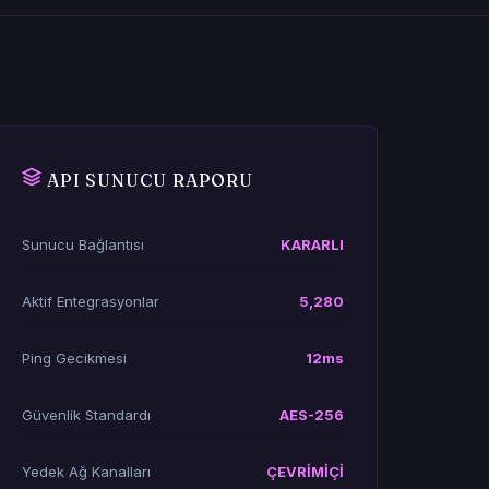
API SUNUCU RAPORU
Sunucu Bağlantısı
KARARLI
Aktif Entegrasyonlar
5,280
Ping Gecikmesi
12ms
Güvenlik Standardı
AES-256
Yedek Ağ Kanalları
ÇEVRİMİÇİ