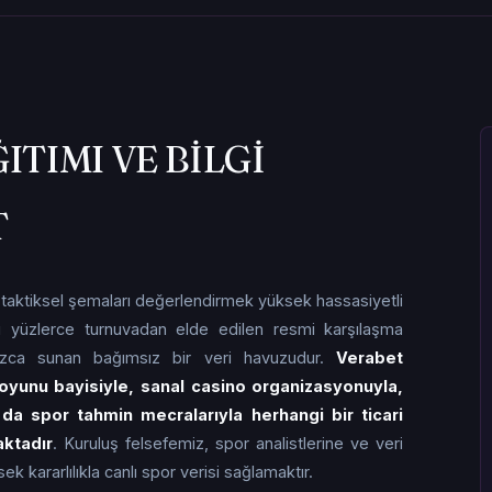
ITIMI VE BILGI
T
 taktiksel şemaları değerlendirmek yüksek hassasiyetli
i yüzlerce turnuvadan elde edilen resmi karşılaşma
rafsızca sunan bağımsız bir veri havuzudur.
Verabet
 oyunu bayisiyle, sanal casino organizasyonuyla,
 da spor tahmin mecralarıyla herhangi bir ticari
aktadır
. Kuruluş felsefemiz, spor analistlerine ve veri
k kararlılıkla canlı spor verisi sağlamaktır.