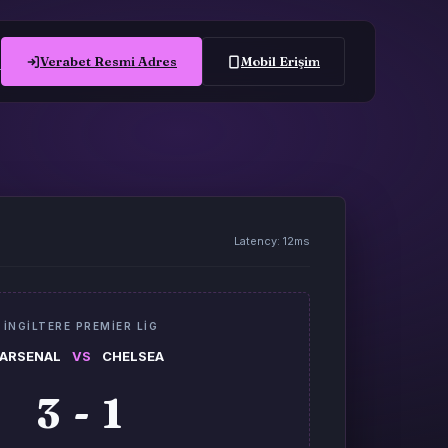
Verabet Resmi Adres
Mobil Erişim
S
Latency: 12ms
İNGILTERE PREMIER LIG
ARSENAL
VS
CHELSEA
3 - 1