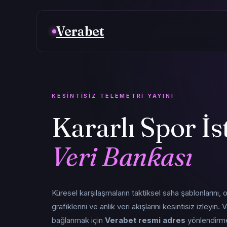
Verabet
KESINTISIZ TELEMETRI YAYINI
Kararlı Spor İst
Veri Bankası
Küresel karşılaşmaların taktiksel saha şablonlarını
grafiklerini ve anlık veri akışlarını kesintisiz izleyin. 
bağlanmak için
Verabet resmi adres
yönlendirmele