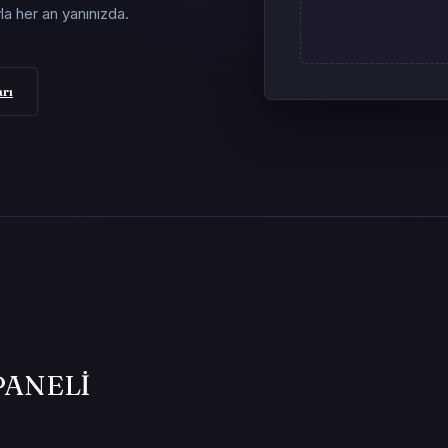
a her an yanınızda.
rı
PANELI