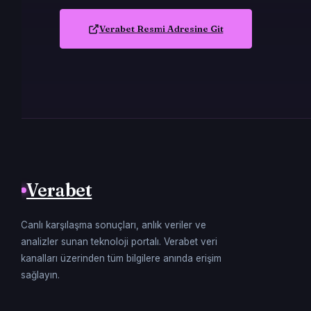
Verabet Resmi Adresine Git
Verabet
Canlı karşılaşma sonuçları, anlık veriler ve
analizler sunan teknoloji portalı. Verabet veri
kanalları üzerinden tüm bilgilere anında erişim
sağlayın.