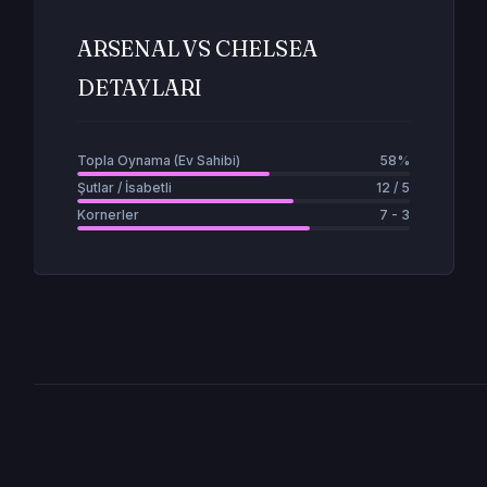
ARSENAL VS CHELSEA
DETAYLARI
Topla Oynama (Ev Sahibi)
58%
Şutlar / İsabetli
12 / 5
Kornerler
7 - 3