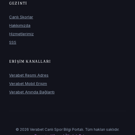
GEZINTI
Canlı Skorlar
Hakkımızda
Hizmetlerimiz
SSS
ERIŞIM KANALLARI
Verabet Resmi Adres
Verabet Mobil Erişim
Verabet Anında Bağlantı
© 2026 Verabet Canlı Spor Bilgi Portalı. Tüm hakları saklıdır.