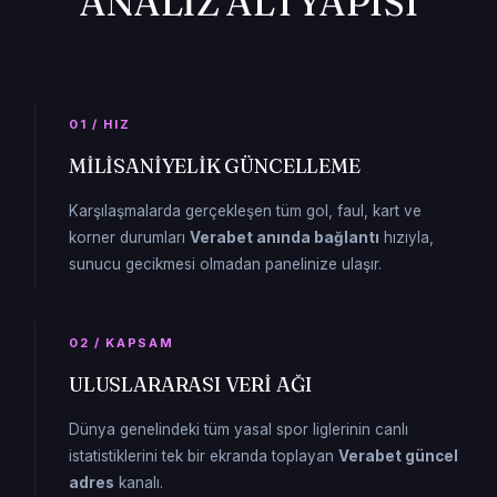
ANALIZ ALTYAPISI
01 / HIZ
MILISANIYELIK GÜNCELLEME
Karşılaşmalarda gerçekleşen tüm gol, faul, kart ve
korner durumları
Verabet anında bağlantı
hızıyla,
sunucu gecikmesi olmadan panelinize ulaşır.
02 / KAPSAM
ULUSLARARASI VERI AĞI
Dünya genelindeki tüm yasal spor liglerinin canlı
istatistiklerini tek bir ekranda toplayan
Verabet güncel
adres
kanalı.