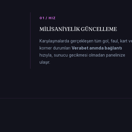
01 / HIZ
MILISANIYELIK GÜNCELLEME
Karşılaşmalarda gerçekleşen tüm gol, faul, kart v
korner durumları
Verabet anında bağlantı
hızıyla, sunucu gecikmesi olmadan panelinize
ulaşır.