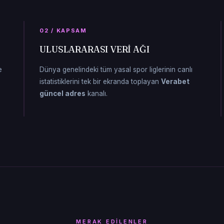
02 / KAPSAM
ULUSLARARASI VERI AĞI
e
Dünya genelindeki tüm yasal spor liglerinin canlı
istatistiklerini tek bir ekranda toplayan
Verabet
güncel adres
kanalı.
MERAK EDILENLER