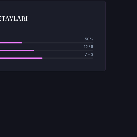
ETAYLARI
58%
12 / 5
7 - 3