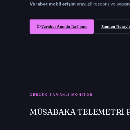
Verabet mobil erişim
arayüzü responsive yapısıyl
Verabet Anında Bağlantı
Sunucu Detayla
GERÇEK ZAMANLI MONITÖR
MÜSABAKA TELEMETRI 