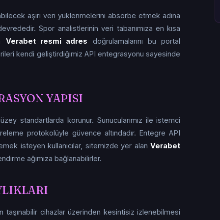
ilecek aşırı veri yüklenmelerini absorbe etmek adına
devrededir. Spor analistlerinin veri tabanımıza en kısa
la
Verabet resmi adres
doğrulamalarını bu portal
erileri kendi geliştirdiğimiz API entegrasyonu sayesinde
RASYON YAPISI
t düzey standartlarda korunur. Sunucularımız ile istemci
 şifreleme protokolüyle güvence altındadır. Entegre API
emek isteyen kullanıcılar, sitemizde yer alan
Verabet
endirme ağımıza bağlanabilirler.
YLIKLARI
n taşınabilir cihazlar üzerinden kesintisiz izlenebilmesi