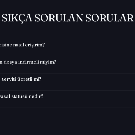
SIKÇA SORULAN SORULAR
isine nasıl erişirim?
na ve canlı skor panellerine kesintisiz erişmek için web sayfamızda
in dosya indirmeli miyim?
endirmeler anlık olarak doğrulanmaktadır.
im altyapısı tamamen web tabanlıdır. Herhangi bir program veya dosy
servisi ücretli mi?
ı anlık takip edebilirsiniz.
onu ve skor takip servisleri tamamen ücretsiz olup, herkesin kullanım
asal statüsü nedir?
lindeki yasal spor federasyonlarının resmi verilerini derleyen bağıms