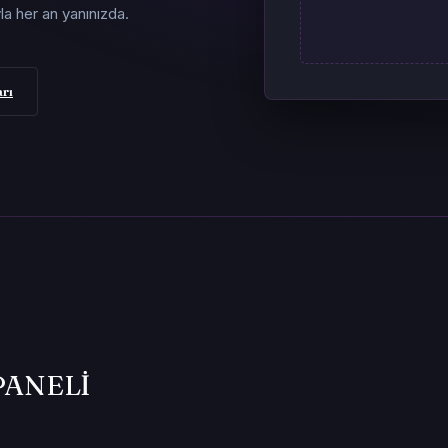
a her an yanınızda.
rı
PANELI