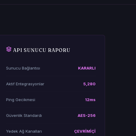
API SUNUCU RAPORU
Sunucu Bağlantısı
KARARLI
Aktif Entegrasyonlar
5,280
Ping Gecikmesi
12ms
Güvenlik Standardı
AES-256
Yedek Ağ Kanalları
ÇEVRİMİÇİ