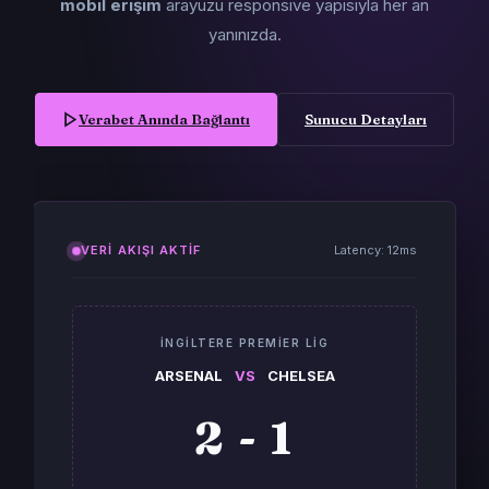
mobil erişim
arayüzü responsive yapısıyla her an
yanınızda.
Verabet Anında Bağlantı
Sunucu Detayları
VERI AKIŞI AKTIF
Latency: 12ms
İNGILTERE PREMIER LIG
ARSENAL
VS
CHELSEA
2 - 1