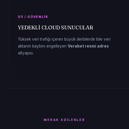
03 / GÜVENLIK
YEDEKLI CLOUD SUNUCULAR
Yüksek veri trafiği içeren büyük derbilerde bile veri
aktarım kaybını engelleyen
Verabet resmi adres
altyapısı.
MERAK EDILENLER