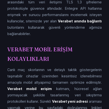
arasındaki tüm veri iletişimi TLS 1.3 şifreleme
protokolüyle güvence altındadır. Entegre API hatlarına
erişmek ve sunucu performanslarını incelemek isteyen
kullanıcılar, sitemizde yer alan
Verabet anında bağlantı
butonlarını kullanarak güvenli yönlendirme ağımıza
bağlanabilirler.
VERABET MOBIL ERIŞIM
KOLAYLIKLARI
Canlı maç skorlarının ve detaylı taktik göstergelerin
taşınabilir cihazlar üzerinden kesintisiz izlenebilmesi
amacıyla mobil altyapımız tamamen optimize edilmiştir.
Verabet mobil erişim
katmanı, hücresel ağları
yormayacak şekilde tasarlanmış veri sıkıştırma
protokolleri kullanır. Sürekli
Verabet yeni adresi
araması
yapmak yerine bu sayfadaki doğrulanmış linkleri