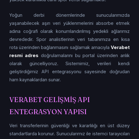
Yoğun derbi dönemlerinde sunucularımızda
yaşanabilecek aşırı veri yüklenmelerini absorbe etmek
adına coğrafi olarak konumlandırılmış yedekli ağlarımız
devrededir. Spor analistlerinin veri tabanımıza en kısa
rota üzerinden bağlanmasını sağlamak amacıyla
Verabet
resmi adres
doğrulamalarını bu portal üzerinden anlık
olarak güncelliyoruz. Sistemimiz, verileri kendi
geliştirdiğimiz API entegrasyonu sayesinde doğrudan
ham kaynaklardan sunar.
VERABET GELIŞMIŞ API
ENTEGRASYON YAPISI
Veri transferlerinin güvenliği ve kararlılığı en üst düzey
standartlarda korunur. Sunucularımız ile istemci tarayıcıları