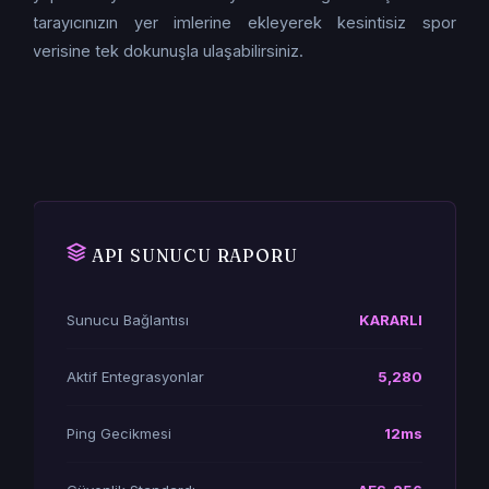
tarayıcınızın yer imlerine ekleyerek kesintisiz spor
verisine tek dokunuşla ulaşabilirsiniz.
API SUNUCU RAPORU
Sunucu Bağlantısı
KARARLI
Aktif Entegrasyonlar
5,280
Ping Gecikmesi
12ms