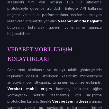
arasındaki tüm veri iletişimi TLS 1.3 şifreleme
protokolüyle güvence altındadır. Entegre API hatlarına
erişmek ve sunucu performanslarını incelemek isteyen
kullanıcılar, sitemizde yer alan
Verabet anında bağlantı
butonlarını kullanarak güvenli yönlendirme ağımıza
bağlanabilirler.
VERABET MOBIL ERIŞIM
KOLAYLIKLARI
Canlı maç skorlarının ve detaylı taktik göstergelerin
taşınabilir cihazlar üzerinden kesintisiz izlenebilmesi
amacıyla mobil altyapımız tamamen optimize edilmiştir.
Verabet mobil erişim
katmanı, hücresel ağları
yormayacak şekilde tasarlanmış veri sıkıştırma
protokolleri kullanır. Sürekli
Verabet yeni adresi
araması
yapmak yerine bu sayfadaki doğrulanmış linkleri