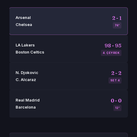
Arsenal
2 - 1
Chelsea
74'
LA Lakers
98 - 95
Boston Celtics
4. ÇEYREK
N. Djokovic
2 - 2
C. Alcaraz
SET 4
Real Madrid
0 - 0
Barcelona
12'