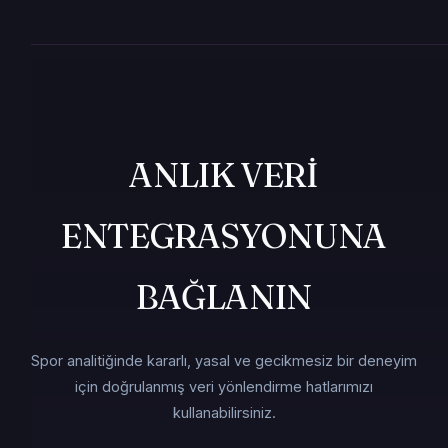
ANLIK VERI
ENTEGRASYONUNA
BAĞLANIN
Spor analitiğinde kararlı, yasal ve gecikmesiz bir deneyim
için doğrulanmış veri yönlendirme hatlarımızı
kullanabilirsiniz.