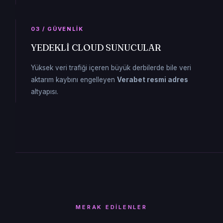
03 / GÜVENLIK
YEDEKLI CLOUD SUNUCULAR
Yüksek veri trafiği içeren büyük derbilerde bile veri
aktarım kaybını engelleyen
Verabet resmi adres
altyapısı.
MERAK EDILENLER