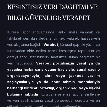
KESINTISIZ VERI DAĞITIMI VE
BILGI GÜVENLIĞI: VERABET
Küresel spor endüstrisinde, anlık analiz yapmak ve
taktiksel şemaları değerlendirmek yüksek hassasiyetli
veri akışlarına bağlıdır.
Verabet
, küresel çaptaki yüzlerce
turnuvadan elde edilen resmi karşılaşma raporlarını ve
detaylı spor istatistiklerini tarafsızca sunan bağımsız bir
veri havuzudur.
Verabet portalımızın yasal ya da
yasadışı hiçbir şans oyunu bayisiyle, sanal casino
organizasyonuyla, slot veya jackpot yazılım
sağlayıcılarıyla ya da spor tahmin mecralarıyla
herhangi bir ticari ortaklığı, organik bağı veya ilişkisi
bulunmamaktadır
. Kuruluş felsefemiz, spor analistlerine
ve veri yazılımcılarına yasal çerçevede, ücretsiz ve en
yüksek kararlılıkla canlı spor verisi sağlamaktır.