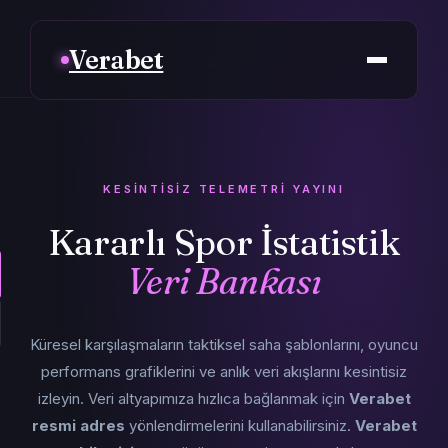
Verabet
KESINTISIZ TELEMETRI YAYINI
Kararlı Spor İstatistik
Veri Bankası
Küresel karşılaşmaların taktiksel saha şablonlarını, oyuncu
performans grafiklerini ve anlık veri akışlarını kesintisiz
izleyin. Veri altyapımıza hızlıca bağlanmak için
Verabet
resmi adres
yönlendirmelerini kullanabilirsiniz.
Verabet